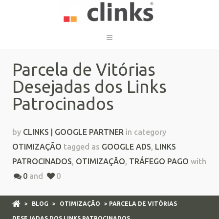
Parcela de Vitórias
Desejadas dos Links
Patrocinados
by
CLINKS | GOOGLE PARTNER
in category
OTIMIZAÇÃO
tagged as
GOOGLE ADS
,
LINKS
PATROCINADOS
,
OTIMIZAÇÃO
,
TRÁFEGO PAGO
with
0
and
0
>
BLOG
>
OTIMIZAÇÃO
> PARCELA DE VITÓRIAS
DESEJADAS DOS LINKS PATROCINADOS