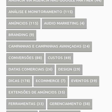
ANUNCIA VIA AGÊNCIA NÃO GOOGLE PARTNER
(44)
ANÁLISE E MONITORAMENTO
(115)
ANÚNCIOS
(115)
AUDIO MARKETING
(4)
BRANDING
(9)
CAMPANHAS E CAMPANHAS AVANÇADAS
(24)
CONVERSÕES
(88)
CUSTOS
(49)
DATAS COMERCIAIS
(26)
DESIGN
(29)
DICAS
(178)
ECOMMERCE
(7)
EVENTOS
(39)
EXTENSÕES DE ANÚNCIOS
(35)
FERRAMENTAS
(33)
GERENCIAMENTO
(58)