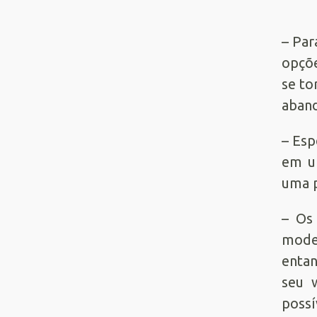
– Par
opçõe
se to
aband
– Esp
em u
uma p
– O
model
entan
seu 
poss