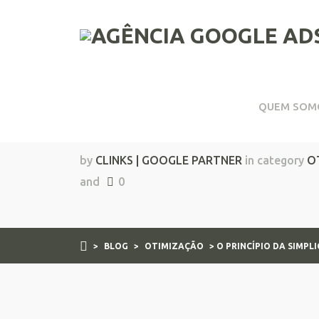
QUEM SOM
O Princípio da Simpl
by
CLINKS | GOOGLE PARTNER
in category
O
and
0
>
BLOG
>
OTIMIZAÇÃO
> O PRINCÍPIO DA SIMP