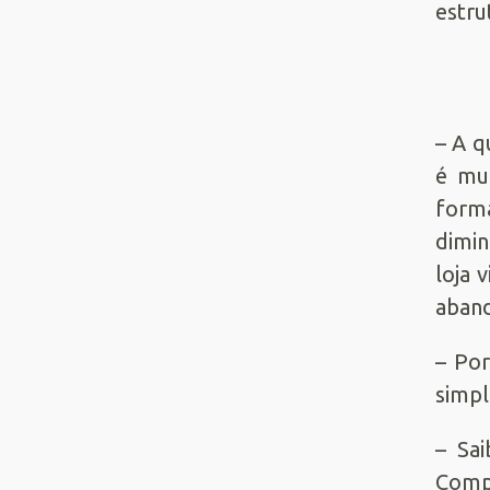
estru
– A q
é mui
forma
dimin
loja 
aband
– Por
simpl
– Sai
Comp