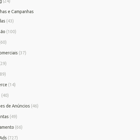
g
(24)
has e Campanhas
das
(43)
são
(100)
(60)
omerciais
(37)
(29)
89)
rce
(14)
s
(40)
es de Anúncios
(46)
ntas
(49)
iamento
(66)
 Ads
(727)