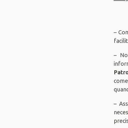
– Com
facil
– No
info
Patr
come
quand
– As
nece
preci