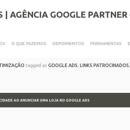
OS
O QUE FAZEMOS
DEPOIMENTOS
FERRAMENTAS
icidade ao Anunciar Uma Loj
TIMIZAÇÃO
tagged as
GOOGLE ADS
,
LINKS PATROCINADOS
LICIDADE AO ANUNCIAR UMA LOJA NO GOOGLE ADS