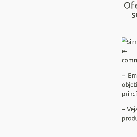
Ofe
s
– Emb
objet
princ
– Vej
produt