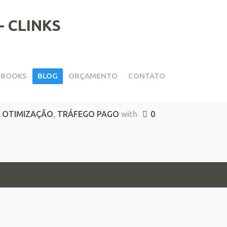
EBOOKS
BLOG
ORÇAMENTO
CONTATO
a no Google Ads
,
OTIMIZAÇÃO
,
TRÁFEGO PAGO
with
0