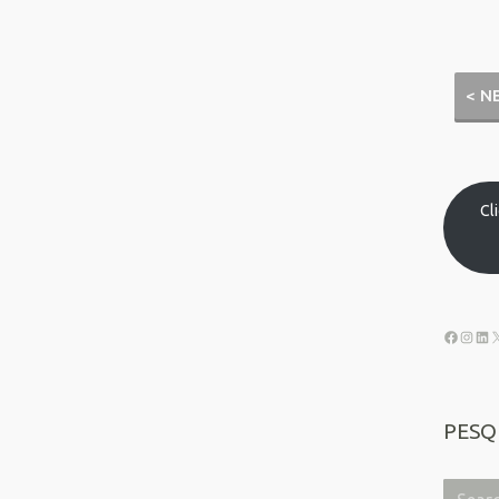
< N
Cl
PESQ