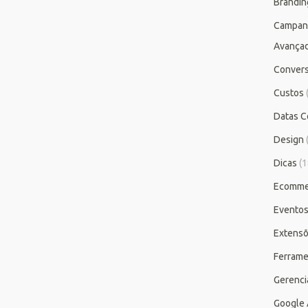
Brandin
Campan
Avança
Conver
Custos
Datas C
Design
Dicas
(1
Ecomme
Evento
Extensõ
Ferrame
Gerenc
Google