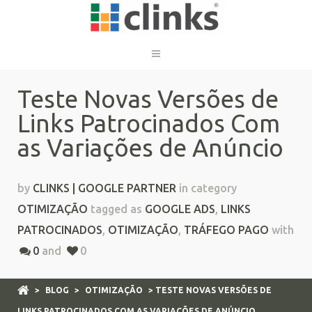
Teste Novas Versões de
Links Patrocinados Com
as Variações de Anúncio
by
CLINKS | GOOGLE PARTNER
in category
OTIMIZAÇÃO
tagged as
GOOGLE ADS
,
LINKS
PATROCINADOS
,
OTIMIZAÇÃO
,
TRÁFEGO PAGO
with
0
and
0
>
BLOG
>
OTIMIZAÇÃO
> TESTE NOVAS VERSÕES DE
LINKS PATROCINADOS COM AS VARIAÇÕES DE ANÚNCIO