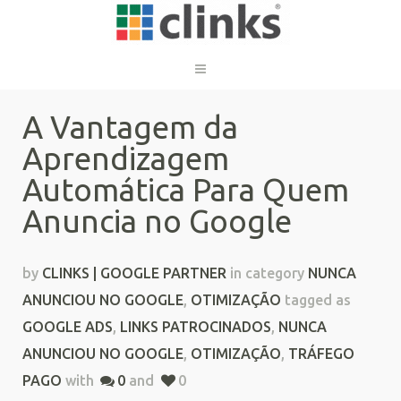
A Vantagem da
Aprendizagem
Automática Para Quem
Anuncia no Google
by
CLINKS | GOOGLE PARTNER
in category
NUNCA
ANUNCIOU NO GOOGLE
,
OTIMIZAÇÃO
tagged as
GOOGLE ADS
,
LINKS PATROCINADOS
,
NUNCA
ANUNCIOU NO GOOGLE
,
OTIMIZAÇÃO
,
TRÁFEGO
PAGO
with
0
and
0