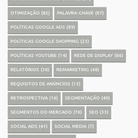
OTIMIZAÇÃO
(82)
PALAVRA-CHAVE
(87)
POLÍTICAS GOOGLE ADS
(89)
POLÍTICAS GOOGLE SHOPPING
(23)
POLÍTICAS YOUTUBE
(14)
REDE DE DISPLAY
(86)
RELATÓRIOS
(38)
REMARKETING
(48)
REQUISITOS DE ANÚNCIOS
(13)
RETROSPECTIVA
(16)
SEGMENTAÇÃO
(40)
SEGMENTOS DO MERCADO
(76)
SEO
(33)
SOCIAL ADS
(41)
SOCIAL MEDIA
(7)