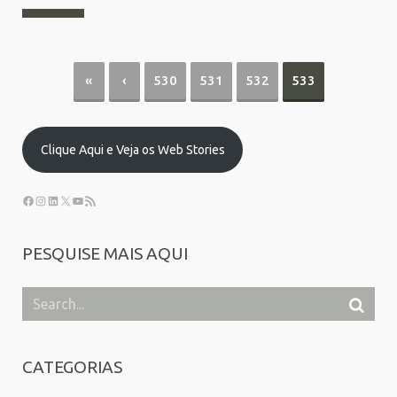
«
‹
530
531
532
533
Clique Aqui e Veja os Web Stories
PESQUISE MAIS AQUI
CATEGORIAS