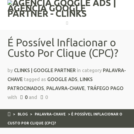
É Possível Inflacionar o
Custo Por Clique (CPC)?
by
CLINKS | GOOGLE PARTNER
in category
PALAVRA-
CHAVE
tagged as
GOOGLE ADS
,
LINKS
PATROCINADOS
,
PALAVRA-CHAVE
,
TRÁFEGO PAGO
with
0
and
0
>
BLOG
>
PALAVRA-CHAVE
> É POSSÍVEL INFLACIONAR O
CUSTO POR CLIQUE (CPC)?