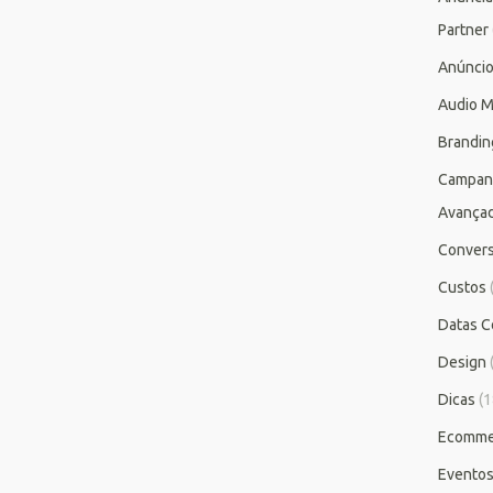
Partner
Anúnci
Audio M
Brandin
Campan
Avança
Conver
Custos
Datas C
Design
Dicas
(1
Ecomme
Evento