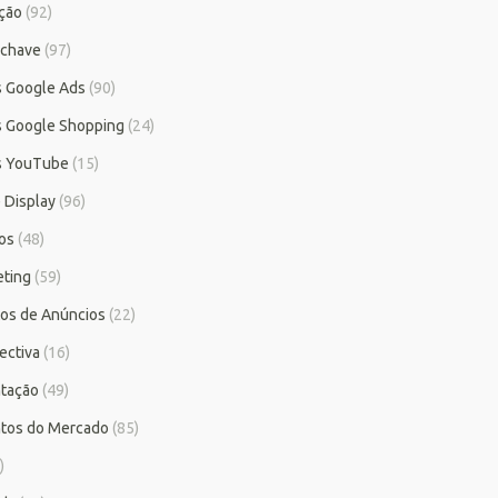
ção
(92)
-chave
(97)
as Google Ads
(90)
as Google Shopping
(24)
as YouTube
(15)
 Display
(96)
ios
(48)
ting
(59)
tos de Anúncios
(22)
ectiva
(16)
tação
(49)
tos do Mercado
(85)
)