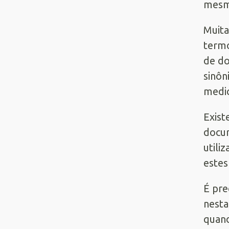
mesma
Muita
termo
de do
sinôn
medic
Exist
docum
utili
estes
É pre
nesta
quand