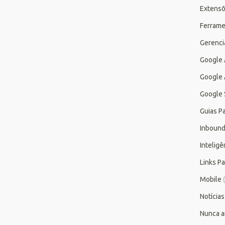
Extensõ
Ferrame
Gerenc
Google
Google 
Google 
Guias P
Inbound
Inteligên
Links P
Mobile
(
Notícias
Nunca a