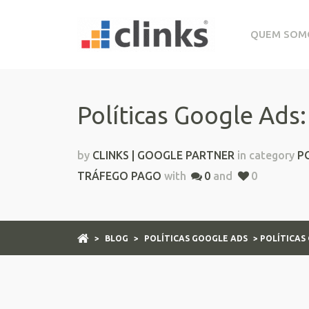
QUEM SOM
Políticas Google Ads
by
CLINKS | GOOGLE PARTNER
in category
P
TRÁFEGO PAGO
with
0
and
0
>
BLOG
>
POLÍTICAS GOOGLE ADS
> POLÍTICAS