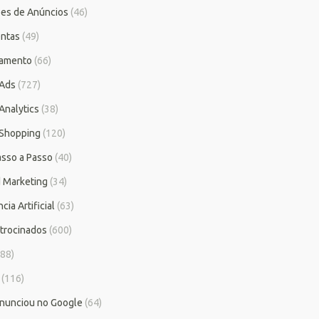
es de Anúncios
(46)
ntas
(49)
iamento
(66)
 Ads
(727)
Analytics
(38)
Shopping
(120)
asso a Passo
(40)
 Marketing
(34)
cia Artificial
(63)
atrocinados
(600)
88)
(116)
nunciou no Google
(64)