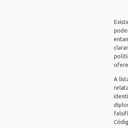
Exist
poder
entan
clara
polít
ofere
A lis
relat
ident
diplo
falsi
Códig