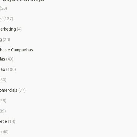
(50)
os
(127)
arketing
(4)
g
(24)
has e Campanhas
das
(43)
são
(100)
(60)
omerciais
(37)
(29)
89)
rce
(14)
s
(40)