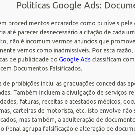
Políticas Google Ads: Docume
em procedimentos encarados como puníveis pela g
ia até parecer desnecessário a citação de cada um
to, não é incomum vermos anúncios que promov
mente vemos como inadmissíveis. Por esta razão,
icas de publicidade do
Google Ads
classificam com
cem Documentos Falsificados.
ta de proibições inclui as graduações concedidas ap
adas. Também incluem a divulgação de serviços rel
idades, faturas, receitas e atestados médicos, do
mas, carteiras de motorista, etc. Isto envolve n
ficados, mas também, a adulteração de documentos
o Penal agrupa falsificação e alteração de docum