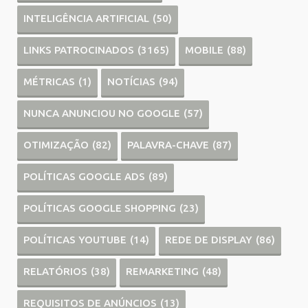
INTELIGÊNCIA ARTIFICIAL
(50)
LINKS PATROCINADOS
(3165)
MOBILE
(88)
MÉTRICAS
(1)
NOTÍCIAS
(94)
NUNCA ANUNCIOU NO GOOGLE
(57)
OTIMIZAÇÃO
(82)
PALAVRA-CHAVE
(87)
POLÍTICAS GOOGLE ADS
(89)
POLÍTICAS GOOGLE SHOPPING
(23)
POLÍTICAS YOUTUBE
(14)
REDE DE DISPLAY
(86)
RELATÓRIOS
(38)
REMARKETING
(48)
REQUISITOS DE ANÚNCIOS
(13)