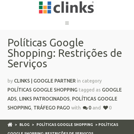
Políticas Google
Shopping: Restrições de
Serviços
by
CLINKS | GOOGLE PARTNER
in category
POLÍTICAS GOOGLE SHOPPING
tagged as
GOOGLE
ADS
,
LINKS PATROCINADOS
,
POLÍTICAS GOOGLE
SHOPPING
,
TRÁFEGO PAGO
with
0
and
0
>
BLOG
>
POLÍTICAS GOOGLE SHOPPING
> POLÍTICAS
GOOGLE SHOPPING: RESTRIÇÕES DE SERVIÇOS