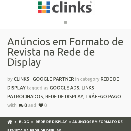
Anúncios em Formato de
Revista na Rede de
Display
by
CLINKS | GOOGLE PARTNER
in category
REDE DE
DISPLAY
tagged as
GOOGLE ADS
,
LINKS
PATROCINADOS
,
REDE DE DISPLAY
,
TRÁFEGO PAGO
with
0
and
0
>
BLOG
>
REDE DE DISPLAY
> ANÚNCIOS EM FORMATO DE
REVISTA NA REDE DE DISPLAY