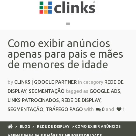
Como exibir anúncios
apenas para pais e mães
de menores de idade
by
CLINKS | GOOGLE PARTNER
in category
REDE DE
DISPLAY
,
SEGMENTAÇÃO
tagged as
GOOGLE ADS
,
LINKS PATROCINADOS
,
REDE DE DISPLAY
,
SEGMENTAÇÃO
,
TRÁFEGO PAGO
with
0
and
1
>
BLOG
>
REDE DE DISPLAY
> COMO EXIBIR ANÚNCIOS
APENAS PARA PAIS E MÃES DE MENORES DE IDADE