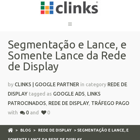
Segmentação e Lance, e
Somente Lance da Rede
de Display
by
CLINKS | GOOGLE PARTNER
in category
REDE DE
DISPLAY
tagged as
GOOGLE ADS
,
LINKS
PATROCINADOS
,
REDE DE DISPLAY
,
TRÁFEGO PAGO
with
0
and
0
>
BLOG
>
REDE DE DISPLAY
> SEGMENTAÇÃO E LANCE, E
SOMENTE LANCE DA REDE DE DISPLAY