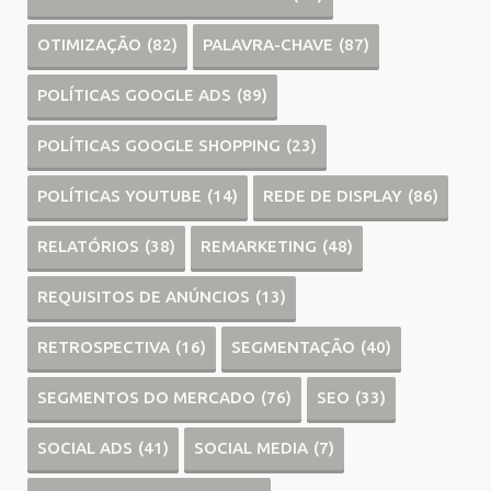
OTIMIZAÇÃO
(82)
PALAVRA-CHAVE
(87)
POLÍTICAS GOOGLE ADS
(89)
POLÍTICAS GOOGLE SHOPPING
(23)
POLÍTICAS YOUTUBE
(14)
REDE DE DISPLAY
(86)
RELATÓRIOS
(38)
REMARKETING
(48)
REQUISITOS DE ANÚNCIOS
(13)
RETROSPECTIVA
(16)
SEGMENTAÇÃO
(40)
SEGMENTOS DO MERCADO
(76)
SEO
(33)
SOCIAL ADS
(41)
SOCIAL MEDIA
(7)