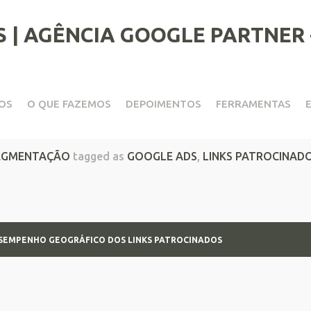
OS
O QUE FAZEMOS
DEPOIMENTOS
FERRAMENTAS
mpenho Geográfico dos Link
EGMENTAÇÃO
tagged as
GOOGLE ADS
,
LINKS PATROCINAD
ESEMPENHO GEOGRÁFICO DOS LINKS PATROCINADOS