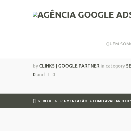
QUEM SOM
Como Avaliar o Dese
by
CLINKS | GOOGLE PARTNER
in category
S
0
and
0
>
BLOG
>
SEGMENTAÇÃO
> COMO AVALIAR O D