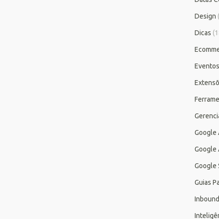
Design
Dicas
(1
Ecomme
Evento
Extensõ
Ferrame
Gerenc
Google
Google 
Google 
Guias P
Inbound
Inteligên