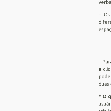
verba
– O
difer
espaç
– Par
e cl
podem
duas 
*
O q
usuár