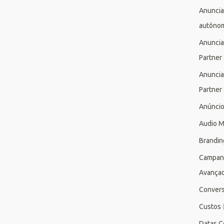
Anuncia
autôno
Anuncia
Partner
Anuncia
Partner
Anúnci
Audio M
Brandin
Campan
Avança
Conver
Custos
Datas C