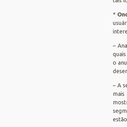
tais 
*
Ond
usuár
inter
– Ana
quais
o anu
dese
– A s
mais 
most
segme
estão