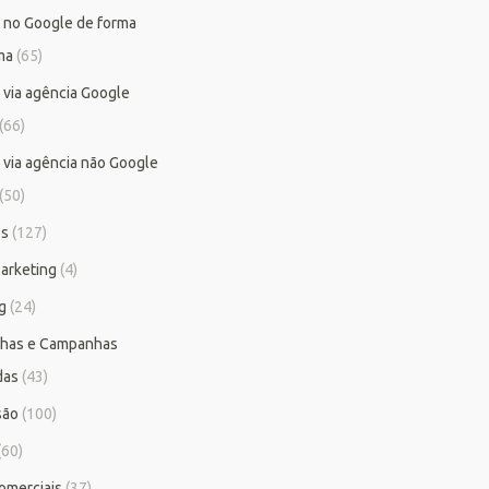
 no Google de forma
ma
(65)
 via agência Google
(66)
 via agência não Google
(50)
os
(127)
arketing
(4)
g
(24)
has e Campanhas
das
(43)
são
(100)
(60)
omerciais
(37)