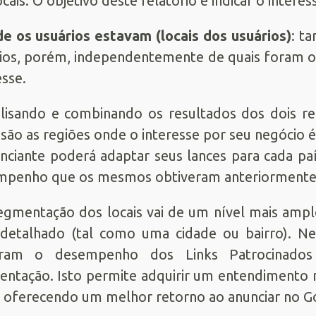
locais. O objetivo deste relatório é indicar o inter
e os usuários estavam (locais dos usuários)
: t
ios, porém, independentemente de quais foram o
esse.
lisando e combinando os resultados dos dois re
 são as regiões onde o interesse por seu negócio 
nciante poderá adaptar seus lances para cada pa
mpenho que os mesmos obtiveram anteriormente
egmentação dos locais vai de um nível mais ampl
detalhado (tal como uma cidade ou bairro). Nes
ram o desempenho dos Links Patrocinados
ntação. Isto permite adquirir um entendimento ma
 oferecendo um melhor retorno ao anunciar no G