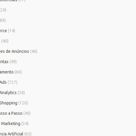
(29)
89)
rce
(14)
s
(40)
es de Anúncios
(46)
ntas
(49)
iamento
(66)
 Ads
(727)
Analytics
(38)
Shopping
(120)
asso a Passo
(40)
 Marketing
(34)
cia Artificial
(63)