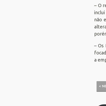
– O r
inclu
não 
alter
porém
– Os
focad
a emp
< N