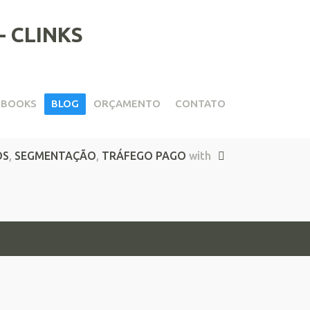
EBOOKS
BLOG
ORÇAMENTO
CONTATO
s Patrocinados
OS
,
SEGMENTAÇÃO
,
TRÁFEGO PAGO
with