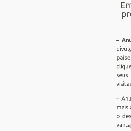
Em
pr
–
Anu
divul
paíse
cliqu
seu
visit
– Anu
mais 
o des
vanta