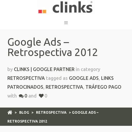
Google Ads –
Retrospectiva 2012
by
CLINKS | GOOGLE PARTNER
in category
RETROSPECTIVA
tagged as
GOOGLE ADS
,
LINKS
PATROCINADOS
,
RETROSPECTIVA
,
TRÁFEGO PAGO
with
0
and
0
>
BLOG
>
RETROSPECTIVA
> GOOGLE ADS –
RETROSPECTIVA 2012