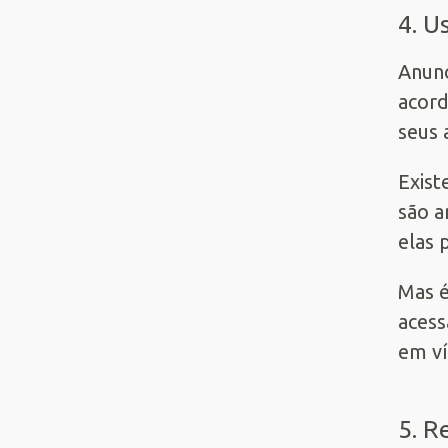
4. U
Anunc
acord
seus 
Exist
são a
elas 
Mas é
acess
em ví
5. R