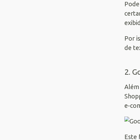
Pode 
certa
exibi
Por i
de te
2. G
Além 
Shopp
e-com
Este 