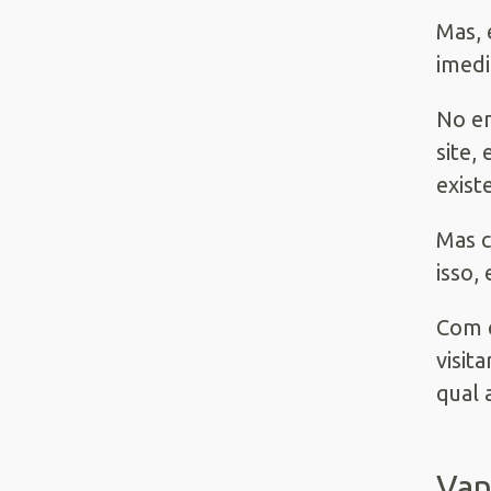
Mas, 
imedi
No en
site,
exist
Mas c
isso,
Com e
visit
qual 
Van