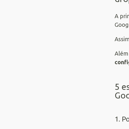
A pri
Googl
Assim
Além 
confi
5 e
Goo
1. P