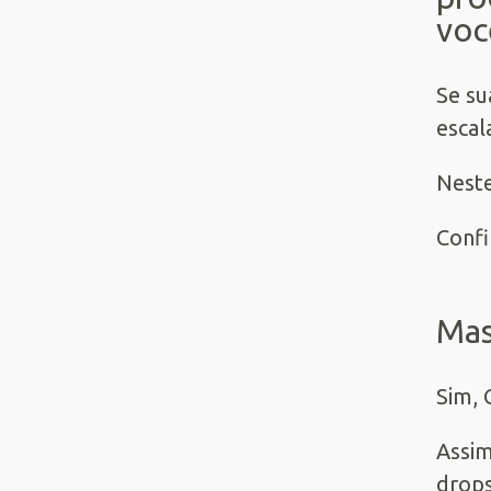
voc
Se su
escal
Neste
Confi
Mas
Sim, 
Assim
drops