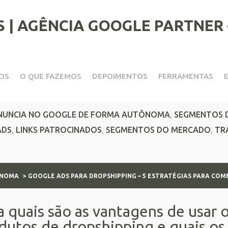
OS
O QUE FAZEMOS
DEPOIMENTOS
FERRAMENTAS
shipping – 5 estratégias pa
NUNCIA NO GOOGLE DE FORMA AUTÔNOMA
,
SEGMENTOS 
ADS
,
LINKS PATROCINADOS
,
SEGMENTOS DO MERCADO
,
TR
ÔNOMA
> GOOGLE ADS PARA DROPSHIPPING – 5 ESTRATÉGIAS PARA COM
a quais são as vantagens de usar 
dutos de dropshipping e quais os