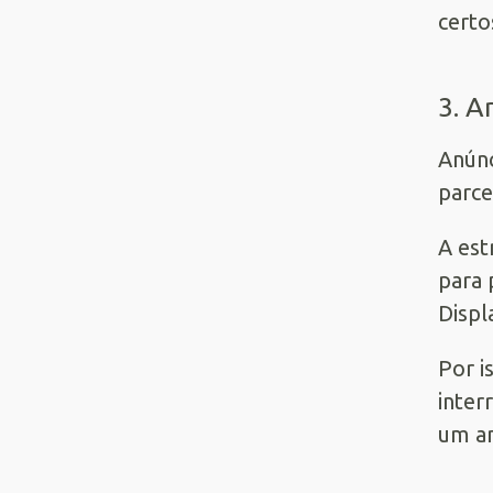
certo
3. A
Anúnc
parce
A est
para 
Displ
Por i
inter
um an