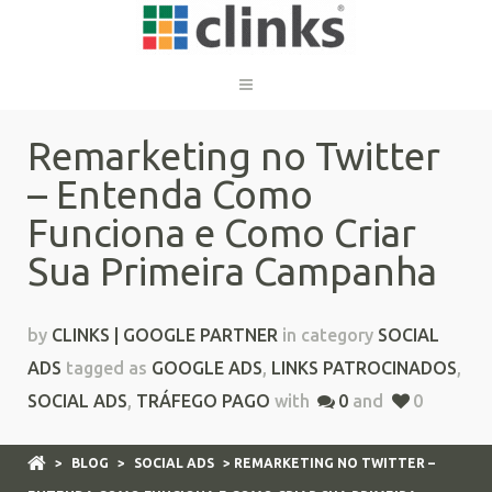
Remarketing no Twitter
– Entenda Como
Funciona e Como Criar
Sua Primeira Campanha
by
CLINKS | GOOGLE PARTNER
in category
SOCIAL
ADS
tagged as
GOOGLE ADS
,
LINKS PATROCINADOS
,
SOCIAL ADS
,
TRÁFEGO PAGO
with
0
and
0
>
BLOG
>
SOCIAL ADS
> REMARKETING NO TWITTER –