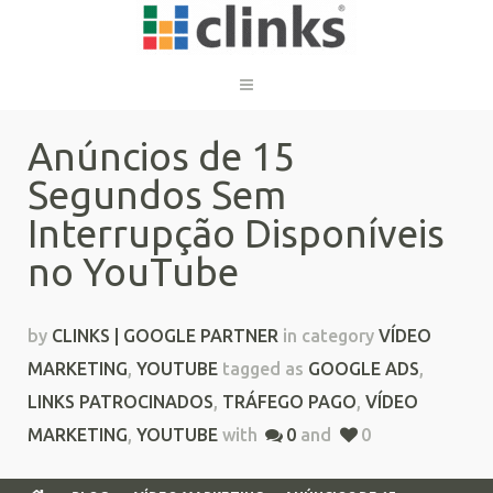
Anúncios de 15
Segundos Sem
Interrupção Disponíveis
no YouTube
by
CLINKS | GOOGLE PARTNER
in category
VÍDEO
MARKETING
,
YOUTUBE
tagged as
GOOGLE ADS
,
LINKS PATROCINADOS
,
TRÁFEGO PAGO
,
VÍDEO
MARKETING
,
YOUTUBE
with
0
and
0