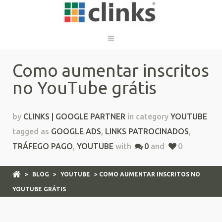
Como aumentar inscritos
no YouTube grátis
by
CLINKS | GOOGLE PARTNER
in category
YOUTUBE
tagged as
GOOGLE ADS
,
LINKS PATROCINADOS
,
TRÁFEGO PAGO
,
YOUTUBE
with
0
and
0
>
BLOG
>
YOUTUBE
> COMO AUMENTAR INSCRITOS NO
YOUTUBE GRÁTIS