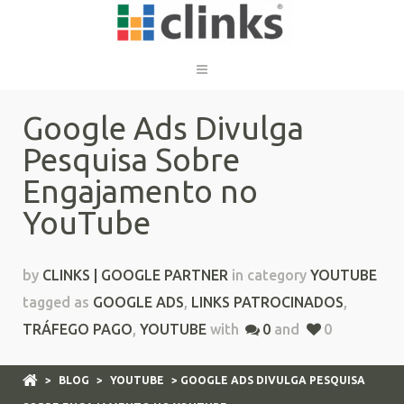
Google Ads Divulga
Pesquisa Sobre
Engajamento no
YouTube
by
CLINKS | GOOGLE PARTNER
in category
YOUTUBE
tagged as
GOOGLE ADS
,
LINKS PATROCINADOS
,
TRÁFEGO PAGO
,
YOUTUBE
with
0
and
0
>
BLOG
>
YOUTUBE
> GOOGLE ADS DIVULGA PESQUISA