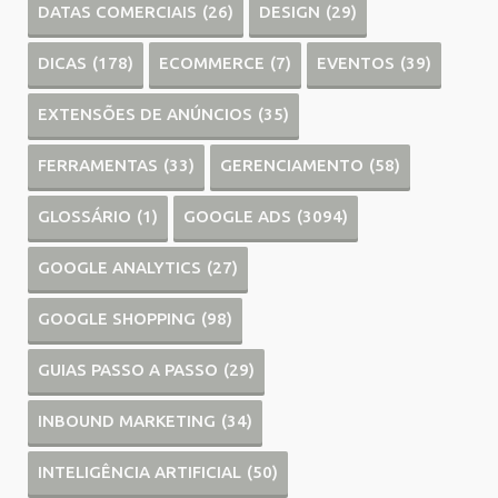
DATAS COMERCIAIS
(26)
DESIGN
(29)
DICAS
(178)
ECOMMERCE
(7)
EVENTOS
(39)
EXTENSÕES DE ANÚNCIOS
(35)
FERRAMENTAS
(33)
GERENCIAMENTO
(58)
GLOSSÁRIO
(1)
GOOGLE ADS
(3094)
GOOGLE ANALYTICS
(27)
GOOGLE SHOPPING
(98)
GUIAS PASSO A PASSO
(29)
INBOUND MARKETING
(34)
INTELIGÊNCIA ARTIFICIAL
(50)