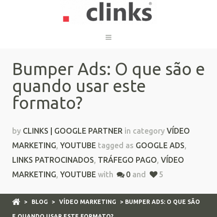
Bumper Ads: O que são e
quando usar este
formato?
by
CLINKS | GOOGLE PARTNER
in category
VÍDEO
MARKETING
,
YOUTUBE
tagged as
GOOGLE ADS
,
LINKS PATROCINADOS
,
TRÁFEGO PAGO
,
VÍDEO
MARKETING
,
YOUTUBE
with
0
and
5
>
BLOG
>
VÍDEO MARKETING
> BUMPER ADS: O QUE SÃO
E QUANDO USAR ESTE FORMATO?