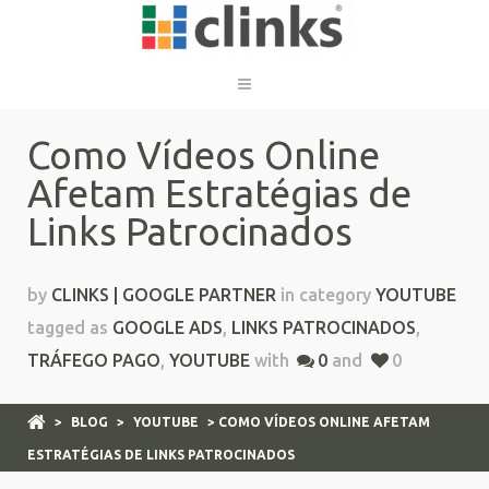
Como Vídeos Online
Afetam Estratégias de
Links Patrocinados
by
CLINKS | GOOGLE PARTNER
in category
YOUTUBE
tagged as
GOOGLE ADS
,
LINKS PATROCINADOS
,
TRÁFEGO PAGO
,
YOUTUBE
with
0
and
0
>
BLOG
>
YOUTUBE
> COMO VÍDEOS ONLINE AFETAM
ESTRATÉGIAS DE LINKS PATROCINADOS