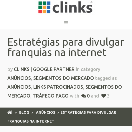
Estratégias para divulgar
franquias na internet
by
CLINKS | GOOGLE PARTNER
in category
ANÚNCIOS
,
SEGMENTOS DO MERCADO
tagged as
ANÚNCIOS
,
LINKS PATROCINADOS
,
SEGMENTOS DO
MERCADO
,
TRÁFEGO PAGO
with
0
and
3
>
BLOG
>
ANÚNCIOS
> ESTRATÉGIAS PARA DIVULGAR
FRANQUIAS NA INTERNET