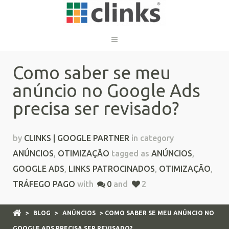
Como saber se meu
anúncio no Google Ads
precisa ser revisado?
by
CLINKS | GOOGLE PARTNER
in category
ANÚNCIOS
,
OTIMIZAÇÃO
tagged as
ANÚNCIOS
,
GOOGLE ADS
,
LINKS PATROCINADOS
,
OTIMIZAÇÃO
,
TRÁFEGO PAGO
with
0
and
2
>
BLOG
>
ANÚNCIOS
> COMO SABER SE MEU ANÚNCIO NO
GOOGLE ADS PRECISA SER REVISADO?