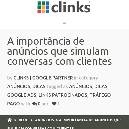
A importância de
anúncios que simulam
conversas com clientes
by
CLINKS | GOOGLE PARTNER
in category
ANÚNCIOS
,
DICAS
tagged as
ANÚNCIOS
,
DICAS
,
GOOGLE ADS
,
LINKS PATROCINADOS
,
TRÁFEGO
PAGO
with
0
and
1
>
BLOG
>
ANÚNCIOS
> A IMPORTÂNCIA DE ANÚNCIOS QUE
SIMULAM CONVERSAS COM CLIENTES