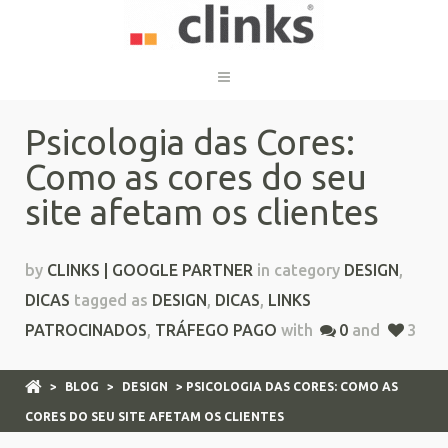
Psicologia das Cores:
Como as cores do seu
site afetam os clientes
by
CLINKS | GOOGLE PARTNER
in category
DESIGN
,
DICAS
tagged as
DESIGN
,
DICAS
,
LINKS
PATROCINADOS
,
TRÁFEGO PAGO
with
0
and
3
>
BLOG
>
DESIGN
> PSICOLOGIA DAS CORES: COMO AS
CORES DO SEU SITE AFETAM OS CLIENTES