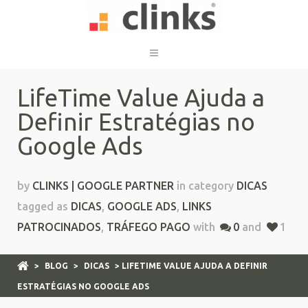
LifeTime Value Ajuda a
Definir Estratégias no
Google Ads
by
CLINKS | GOOGLE PARTNER
in category
DICAS
tagged as
DICAS
,
GOOGLE ADS
,
LINKS
PATROCINADOS
,
TRÁFEGO PAGO
with
0
and
1
>
BLOG
>
DICAS
> LIFETIME VALUE AJUDA A DEFINIR
ESTRATÉGIAS NO GOOGLE ADS