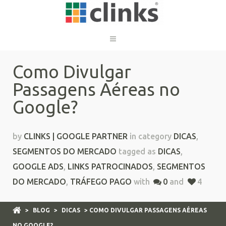
Como Divulgar
Passagens Aéreas no
Google?
by
CLINKS | GOOGLE PARTNER
in category
DICAS
,
SEGMENTOS DO MERCADO
tagged as
DICAS
,
GOOGLE ADS
,
LINKS PATROCINADOS
,
SEGMENTOS
DO MERCADO
,
TRÁFEGO PAGO
with
0
and
4
>
BLOG
>
DICAS
> COMO DIVULGAR PASSAGENS AÉREAS
NO GOOGLE?