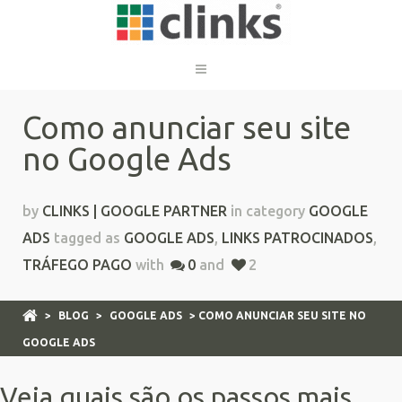
Como anunciar seu site
no Google Ads
by
CLINKS | GOOGLE PARTNER
in category
GOOGLE
ADS
tagged as
GOOGLE ADS
,
LINKS PATROCINADOS
,
TRÁFEGO PAGO
with
0
and
2
>
BLOG
>
GOOGLE ADS
> COMO ANUNCIAR SEU SITE NO
GOOGLE ADS
Veja quais são os passos mais