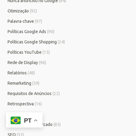
Nunca anunciou no Google
(64)
Otimização
(92)
Palavra-chave
(97)
Políticas Google Ads
(90)
Políticas Google Shopping
(24)
Políticas YouTube
(15)
Rede de Display
(96)
Relatórios
(48)
Remarketing
(59)
Requisitos de Anúncios
(22)
Retrospectiva
(16)
Segmentação
(49)
PT
Segmentos do Mercado
(85)
SEO
(33)