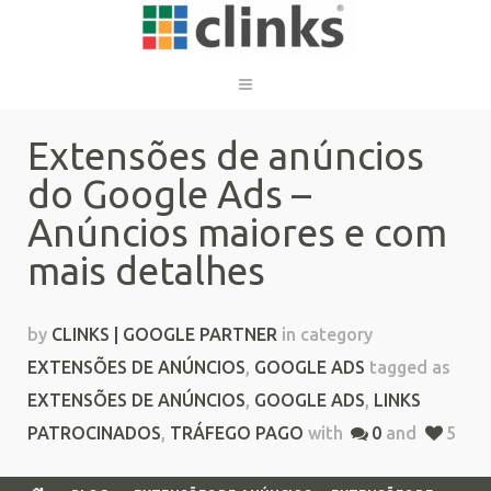
Extensões de anúncios
do Google Ads –
Anúncios maiores e com
mais detalhes
by
CLINKS | GOOGLE PARTNER
in category
EXTENSÕES DE ANÚNCIOS
,
GOOGLE ADS
tagged as
EXTENSÕES DE ANÚNCIOS
,
GOOGLE ADS
,
LINKS
PATROCINADOS
,
TRÁFEGO PAGO
with
0
and
5