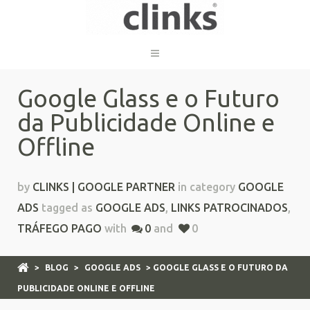
Google Glass e o Futuro
da Publicidade Online e
Offline
by
CLINKS | GOOGLE PARTNER
in category
GOOGLE
ADS
tagged as
GOOGLE ADS
,
LINKS PATROCINADOS
,
TRÁFEGO PAGO
with
0
and
0
>
BLOG
>
GOOGLE ADS
> GOOGLE GLASS E O FUTURO DA
PUBLICIDADE ONLINE E OFFLINE