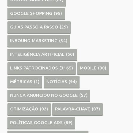
GOOGLE SHOPPING
(98)
GUIAS PASSO A PASSO
(29)
INBOUND MARKETING
(34)
INTELIGÊNCIA ARTIFICIAL
(50)
LINKS PATROCINADOS
(3165)
MOBILE
(88)
MÉTRICAS
(1)
NOTÍCIAS
(94)
NUNCA ANUNCIOU NO GOOGLE
(57)
OTIMIZAÇÃO
(82)
PALAVRA-CHAVE
(87)
POLÍTICAS GOOGLE ADS
(89)