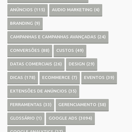
ANÚNCIOS
(115)
AUDIO MARKETING
(4)
BRANDING
(9)
CAMPANHAS E CAMPANHAS AVANÇADAS
(24)
CONVERSÕES
(88)
CUSTOS
(49)
DATAS COMERCIAIS
(26)
DESIGN
(29)
DICAS
(178)
ECOMMERCE
(7)
EVENTOS
(39)
EXTENSÕES DE ANÚNCIOS
(35)
FERRAMENTAS
(33)
GERENCIAMENTO
(58)
GLOSSÁRIO
(1)
GOOGLE ADS
(3094)
GOOGLE ANALYTICS
(27)