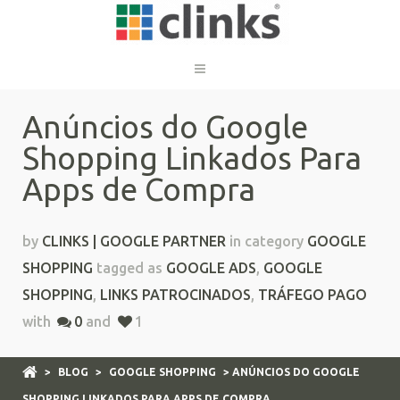
Anúncios do Google
Shopping Linkados Para
Apps de Compra
by
CLINKS | GOOGLE PARTNER
in category
GOOGLE
SHOPPING
tagged as
GOOGLE ADS
,
GOOGLE
SHOPPING
,
LINKS PATROCINADOS
,
TRÁFEGO PAGO
with
0
and
1
>
BLOG
>
GOOGLE SHOPPING
> ANÚNCIOS DO GOOGLE
SHOPPING LINKADOS PARA APPS DE COMPRA