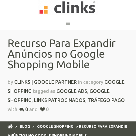
Recurso Para Expandir
Anúncios no Google
Shopping Mobile
by
CLINKS | GOOGLE PARTNER
in category
GOOGLE
SHOPPING
tagged as
GOOGLE ADS
,
GOOGLE
SHOPPING
,
LINKS PATROCINADOS
,
TRÁFEGO PAGO
with
0
and
0
>
BLOG
>
GOOGLE SHOPPING
> RECURSO PARA EXPANDIR
ANÚNCIOS NO GOOGLE SHOPPING MOBILE