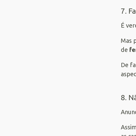
7. F
É ver
Mas p
de
fe
De fa
aspec
8. N
Anunc
Assim