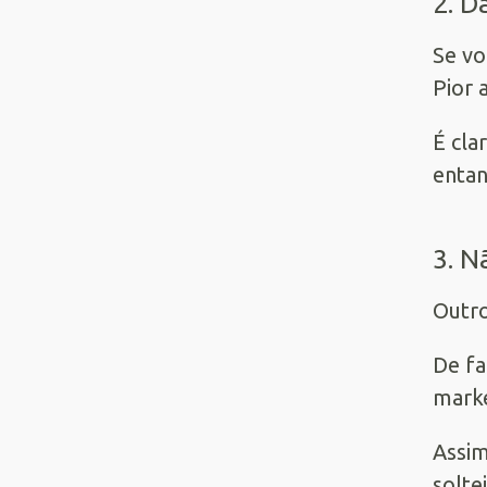
2. D
Se vo
Pior 
É cla
entan
3. N
Outro
De fa
marke
Assim
solte