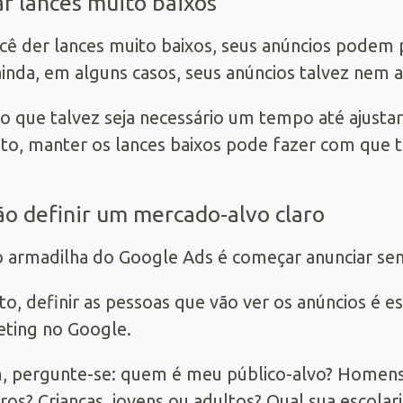
ar lances muito baixos
cê der lances muito baixos, seus anúncios podem 
ainda, em alguns casos, seus anúncios talvez nem 
ro que talvez seja necessário um tempo até ajusta
to, manter os lances baixos pode fazer com que t
ão definir um mercado-alvo claro
 armadilha do Google Ads é começar anunciar sem 
to, definir as pessoas que vão ver os anúncios é e
ting no Google.
, pergunte-se: quem é meu público-alvo? Homens
iros? Crianças, jovens ou adultos? Qual sua escol