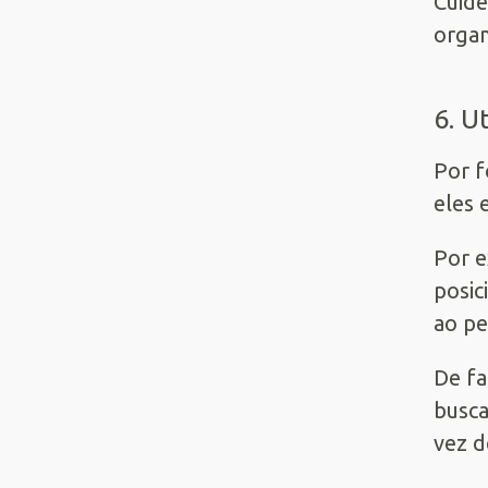
Cuide
organ
6. U
Por f
eles 
Por e
posic
ao p
De fa
busca
vez d