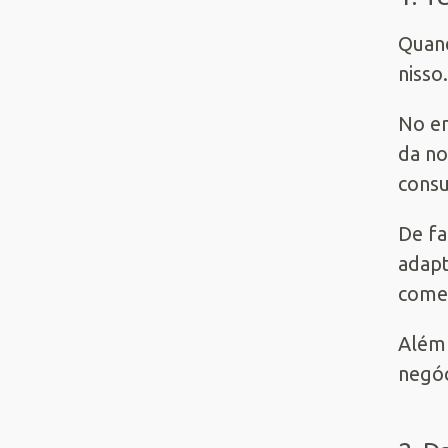
Quand
nisso.
No en
da no
consu
De fa
adapt
comec
Além 
negóc