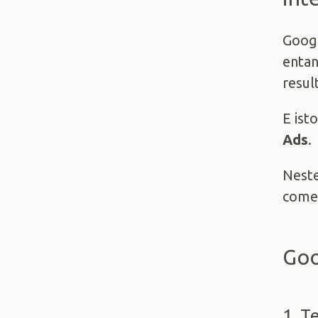
Goog
entan
resul
E ist
Ads
.
Neste
comet
Goo
1. T