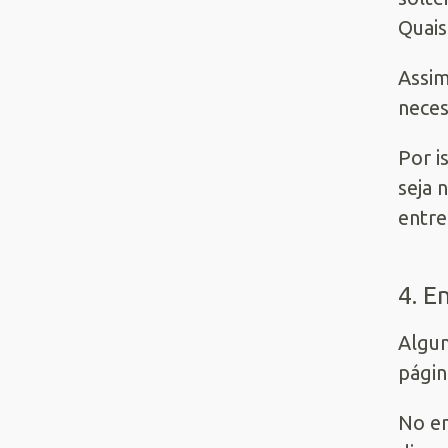
Quais
Assim
neces
Por i
seja 
entr
4. E
Algum
págin
No en