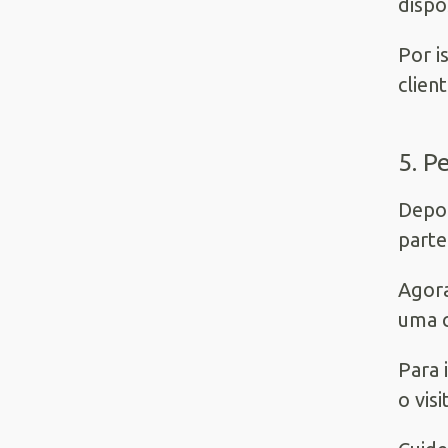
dispo
Por i
clien
5. P
Depoi
parte
Agora
uma c
Para 
o vis