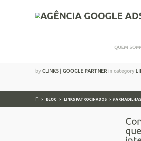
QUEM SOM
9 armadilhas comuns
by
CLINKS | GOOGLE PARTNER
in category
L
>
BLOG
>
LINKS PATROCINADOS
> 9 ARMADILHA
Con
que
int