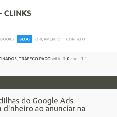
EBOOKS
BLOG
ORÇAMENTO
CONTATO
oogle Ads
CINADOS
,
TRÁFEGO PAGO
with
0
and
1
dilhas do Google Ads
dinheiro ao anunciar na