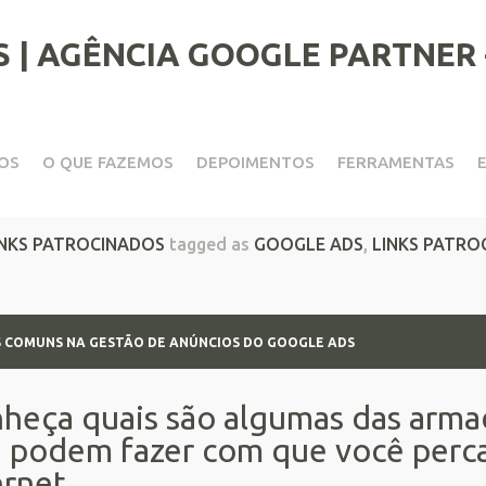
OS
O QUE FAZEMOS
DEPOIMENTOS
FERRAMENTAS
 na gestão de anúncios do G
INKS PATROCINADOS
tagged as
GOOGLE ADS
,
LINKS PATRO
S COMUNS NA GESTÃO DE ANÚNCIOS DO GOOGLE ADS
heça quais são algumas das arma
 podem fazer com que você perca 
ernet.