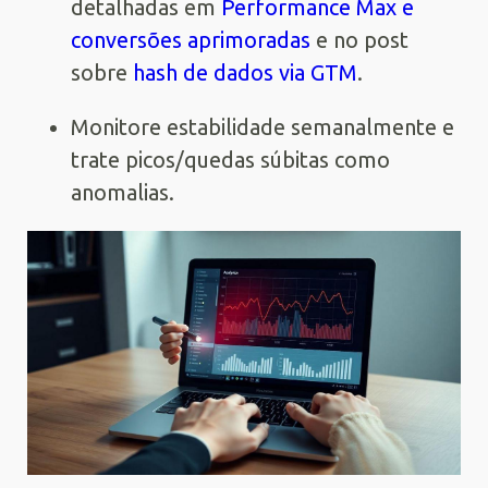
detalhadas em
Performance Max e
conversões aprimoradas
e no post
sobre
hash de dados via GTM
.
Monitore estabilidade semanalmente e
trate picos/quedas súbitas como
anomalias.