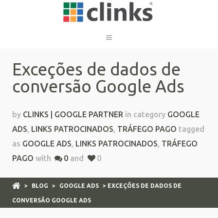
Exceções de dados de
conversão Google Ads
by
CLINKS | GOOGLE PARTNER
in category
GOOGLE
ADS
,
LINKS PATROCINADOS
,
TRÁFEGO PAGO
tagged
as
GOOGLE ADS
,
LINKS PATROCINADOS
,
TRÁFEGO
PAGO
with
0
and
0
>
BLOG
>
GOOGLE ADS
> EXCEÇÕES DE DADOS DE
CONVERSÃO GOOGLE ADS