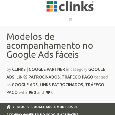
Modelos de
acompanhamento no
Google Ads fáceis
by
CLINKS | GOOGLE PARTNER
in category
GOOGLE
ADS
,
LINKS PATROCINADOS
,
TRÁFEGO PAGO
tagged
as
GOOGLE ADS
,
LINKS PATROCINADOS
,
TRÁFEGO
PAGO
with
0
and
0
>
BLOG
>
GOOGLE ADS
> MODELOS DE
ACOMPANHAMENTO NO GOOGLE ADS FÁCEIS