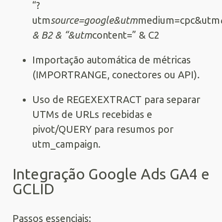
“?
utm
source=google&utm
medium=cpc&utm
& B2 & “&utm
content=” & C2
Importação automática de métricas
(IMPORTRANGE, conectores ou API).
Uso de REGEXEXTRACT para separar
UTMs de URLs recebidas e
pivot/QUERY para resumos por
utm_campaign.
Integração Google Ads GA4 e
GCLID
Passos essenciais: