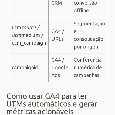
CRM
conversão
offline
Segmentação
utm
source /
GA4 /
e
utm
medium /
URLs
consolidação
utm_campaign
por origem
GA4 /
Conferência
campaignid
Google
numérica de
Ads
campanhas
Como usar GA4 para ler
UTMs automáticos e gerar
métricas acionáveis