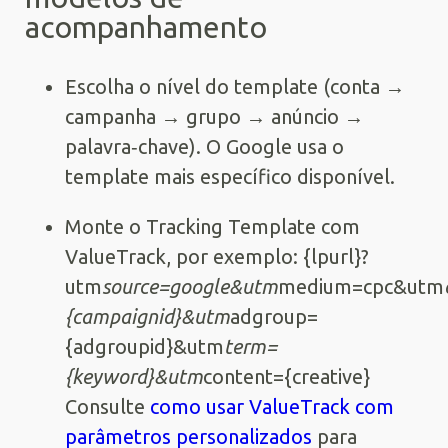
acompanhamento
Escolha o nível do template (conta →
campanha → grupo → anúncio →
palavra‑chave). O Google usa o
template mais específico disponível.
Monte o Tracking Template com
ValueTrack, por exemplo: {lpurl}?
utm
source=google&utm
medium=cpc&utm
{campaignid}&utm
adgroup=
{adgroupid}&utm
term=
{keyword}&utm
content={creative}
Consulte
como usar ValueTrack com
parâmetros personalizados
para