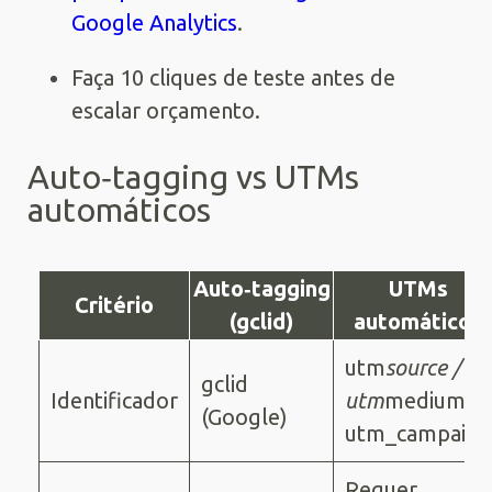
Google Analytics
.
Faça 10 cliques de teste antes de
escalar orçamento.
Auto‑tagging vs UTMs
automáticos
Auto‑tagging
UTMs
Critério
(gclid)
automáticos
utm
source /
gclid
Identificador
utm
medium /
(Google)
utm_campaign
Requer