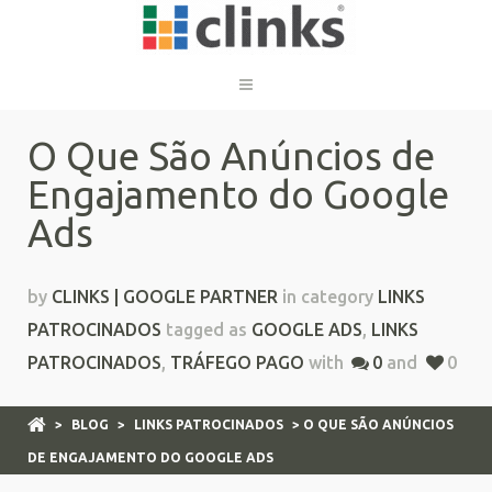
O Que São Anúncios de
Engajamento do Google
Ads
by
CLINKS | GOOGLE PARTNER
in category
LINKS
PATROCINADOS
tagged as
GOOGLE ADS
,
LINKS
PATROCINADOS
,
TRÁFEGO PAGO
with
0
and
0
>
BLOG
>
LINKS PATROCINADOS
> O QUE SÃO ANÚNCIOS
DE ENGAJAMENTO DO GOOGLE ADS