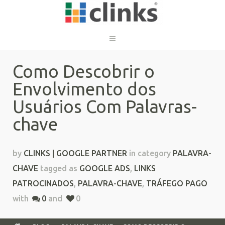
Como Descobrir o
Envolvimento dos
Usuários Com Palavras-
chave
by
CLINKS | GOOGLE PARTNER
in category
PALAVRA-
CHAVE
tagged as
GOOGLE ADS
,
LINKS
PATROCINADOS
,
PALAVRA-CHAVE
,
TRÁFEGO PAGO
with
0
and
0