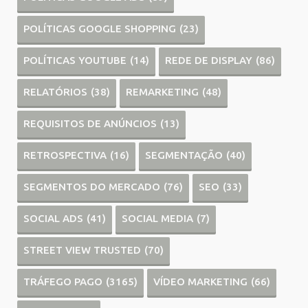
POLÍTICAS GOOGLE SHOPPING
(23)
POLÍTICAS YOUTUBE
(14)
REDE DE DISPLAY
(86)
RELATÓRIOS
(38)
REMARKETING
(48)
REQUISITOS DE ANÚNCIOS
(13)
RETROSPECTIVA
(16)
SEGMENTAÇÃO
(40)
SEGMENTOS DO MERCADO
(76)
SEO
(33)
SOCIAL ADS
(41)
SOCIAL MEDIA
(7)
STREET VIEW TRUSTED
(70)
TRÁFEGO PAGO
(3165)
VÍDEO MARKETING
(66)