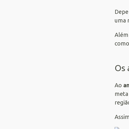
Depen
uma r
Além 
como 
Os 
Ao
an
meta 
regiã
Assim