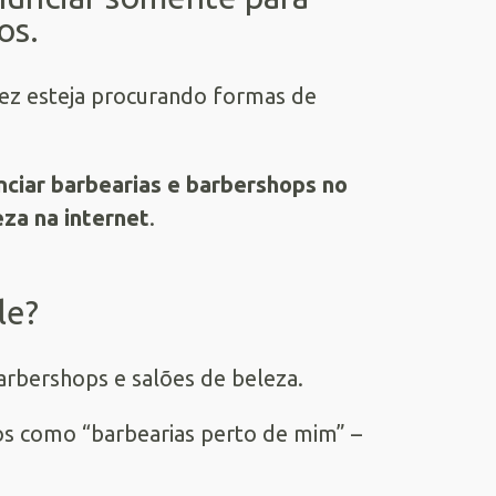
os.
vez esteja procurando formas de
nciar barbearias e barbershops no
eza na internet
.
le?
rbershops e salões de beleza.
os como “barbearias perto de mim” –