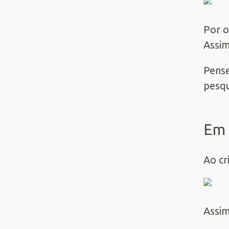
Por o
Assim
Pense
pesqu
Em 
Ao cr
Assim