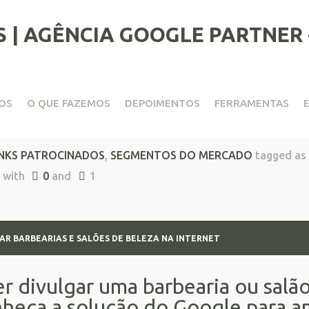
OS
O QUE FAZEMOS
DEPOIMENTOS
FERRAMENTAS
rias e salões de beleza na i
INKS PATROCINADOS
,
SEGMENTOS DO MERCADO
tagged as
with
0
and
1
R BARBEARIAS E SALÕES DE BELEZA NA INTERNET
r divulgar uma barbearia ou salão
heça a solução do Google para a