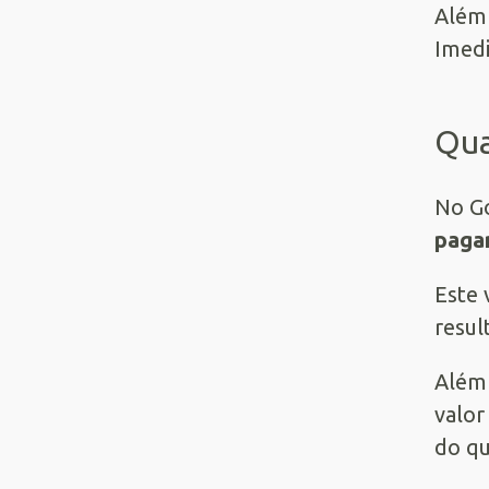
Além 
Imedi
Qua
No
G
pagar
Este 
resul
Além 
valor
do qu