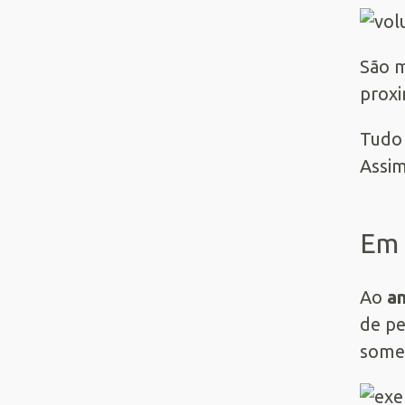
São m
proxi
Tudo 
Assim
Em 
Ao
an
de pe
somen