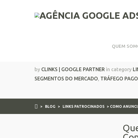
QUEM SOM
Como anunciar barbea
by
CLINKS | GOOGLE PARTNER
in category
L
SEGMENTOS DO MERCADO
,
TRÁFEGO PAGO
>
BLOG
>
LINKS PATROCINADOS
> COMO ANUNCIA
Que
Con