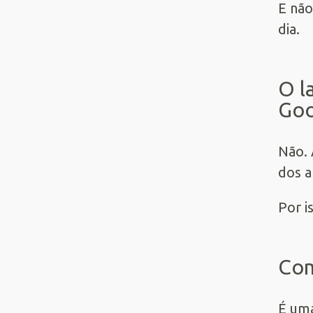
E não
dia.
O l
Goo
Não. 
dos a
Por i
Com
É uma