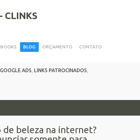
EBOOKS
BLOG
ORÇAMENTO
CONTATO
nternet
GOOGLE ADS
,
LINKS PATROCINADOS
,
 de beleza na internet?
nunciar somente para