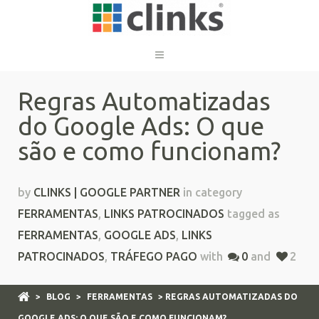
Regras Automatizadas
do Google Ads: O que
são e como funcionam?
by
CLINKS | GOOGLE PARTNER
in category
FERRAMENTAS
,
LINKS PATROCINADOS
tagged as
FERRAMENTAS
,
GOOGLE ADS
,
LINKS
PATROCINADOS
,
TRÁFEGO PAGO
with
0
and
2
>
BLOG
>
FERRAMENTAS
> REGRAS AUTOMATIZADAS DO
GOOGLE ADS: O QUE SÃO E COMO FUNCIONAM?