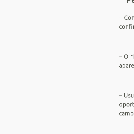
– Com
conf
– O r
apare
– Usu
oport
camp