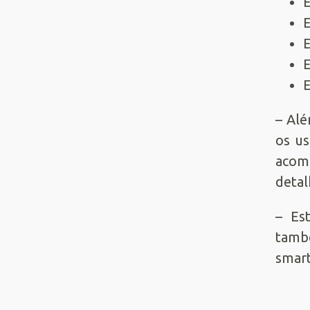
E
E
E
E
E
– Alé
os us
acom
detal
– Es
també
smart