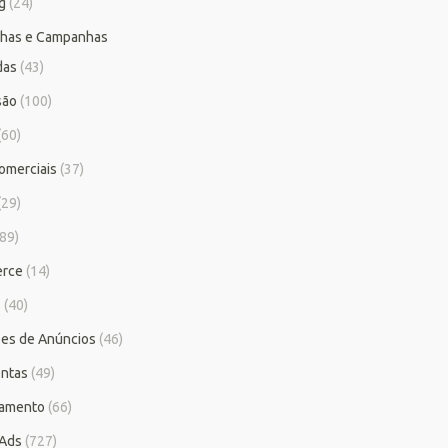
g
(24)
has e Campanhas
das
(43)
são
(100)
(60)
omerciais
(37)
(29)
89)
rce
(14)
s
(40)
es de Anúncios
(46)
ntas
(49)
iamento
(66)
 Ads
(727)