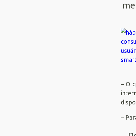
mer
– O q
inte
dispo
– Par
P