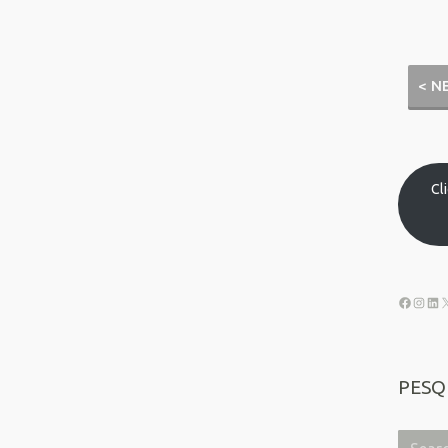
< N
Cl
PESQ