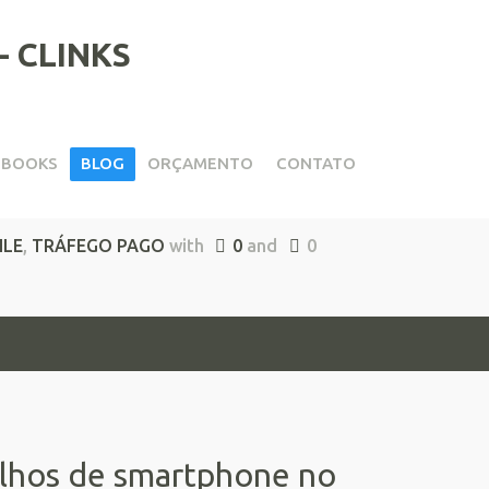
EBOOKS
BLOG
ORÇAMENTO
CONTATO
Google Ads
ILE
,
TRÁFEGO PAGO
with
0
and
0
lhos de smartphone no