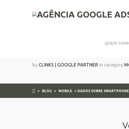
QUEM SOM
Dados Sobre Smartph
by
CLINKS | GOOGLE PARTNER
in category
M
>
BLOG
>
MOBILE
> DADOS SOBRE SMARTPHONE
V