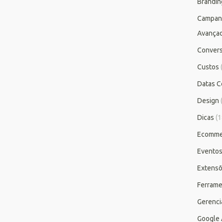
Brandin
Campan
Avança
Conver
Custos
Datas C
Design
Dicas
(1
Ecomme
Evento
Extensõ
Ferrame
Gerenc
Google