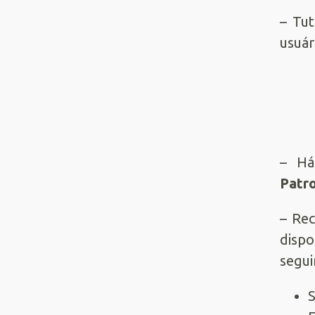
– Tut
usuár
– Há
Patr
– Rec
dispo
segui
S