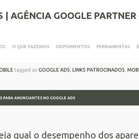
OS
O QUE FAZEMOS
DEPOIMENTOS
FERRAMENTAS
ones Para Anunciantes no 
OBILE
tagged as
GOOGLE ADS
,
LINKS PATROCINADOS
,
MOB
S PARA ANUNCIANTES NO GOOGLE ADS
eja qual o desempenho dos apare