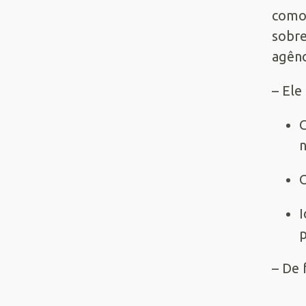
como
sobre
agênc
– Ele
C
n
O
I
p
– De 