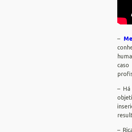
–
Me
conh
human
caso
profi
– Há 
objet
inser
resul
– Ri