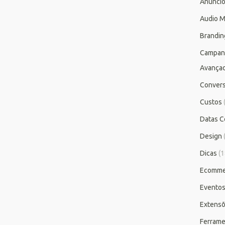
Anúnci
Audio M
Brandin
Campan
Avança
Conver
Custos
Datas C
Design
Dicas
(1
Ecomme
Evento
Extensõ
Ferrame