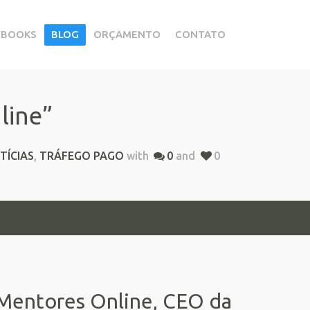
EBOOKS
BLOG
ORÇAMENTO
CONTATO
line”
TÍCIAS
,
TRÁFEGO PAGO
with
0
and
0
 Mentores Online, CEO da