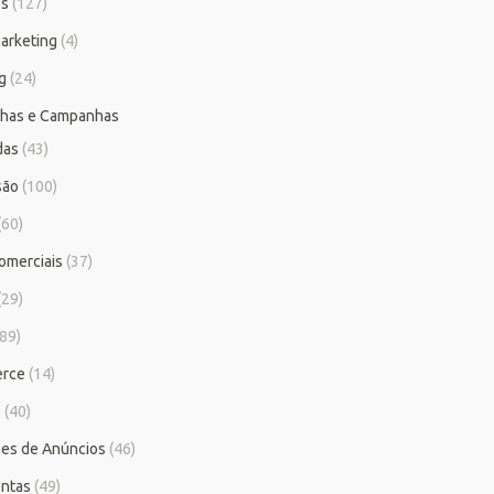
os
(127)
arketing
(4)
g
(24)
has e Campanhas
das
(43)
são
(100)
(60)
omerciais
(37)
(29)
89)
rce
(14)
s
(40)
es de Anúncios
(46)
ntas
(49)