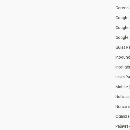
Gerenc
Google
Google 
Google 
Guias P
Inbound
Inteligên
Links P
Mobile
(
Notícias
Nunca a
Otimiza
Palavra