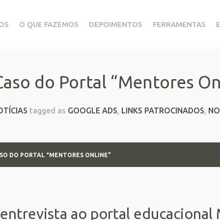
OS
O QUE FAZEMOS
DEPOIMENTOS
FERRAMENTAS
Caso do Portal “Mentores On
OTÍCIAS
tagged as
GOOGLE ADS
,
LINKS PATROCINADOS
,
NO
ASO DO PORTAL “MENTORES ONLINE”
entrevista ao portal educacional