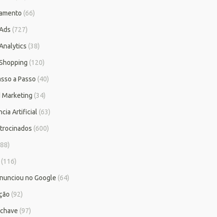
iamento
(66)
 Ads
(727)
Analytics
(38)
Shopping
(120)
asso a Passo
(40)
 Marketing
(34)
cia Artificial
(63)
atrocinados
(600)
88)
(116)
nunciou no Google
(64)
ção
(92)
-chave
(97)