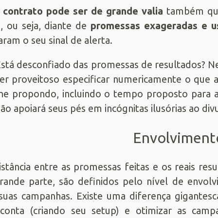
m
contrato pode ser de grande valia
também quan
, ou seja, diante de
promessas exageradas e us
aram o seu sinal de alerta.
stá desconfiado das promessas de resultados? Ne
er proveitoso especificar numericamente o que 
he propondo, incluindo o tempo proposto para a
ão apoiará seus pés em incógnitas ilusórias ao div
Envolviment
istância entre as promessas feitas e os reais res
ande parte, são definidos pelo nível de envolv
uas campanhas. Existe uma diferença gigantesca
onta (criando seu setup) e otimizar as campa