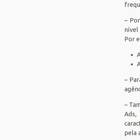
frequ
– Por
nível
Por 
A
A
– Par
agênc
– Tam
Ads,
carac
pela 