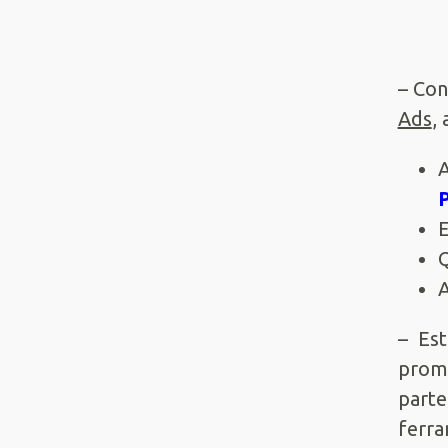
– Co
Ads
,
A
P
E
Q
A
– Est
prome
parte
ferra