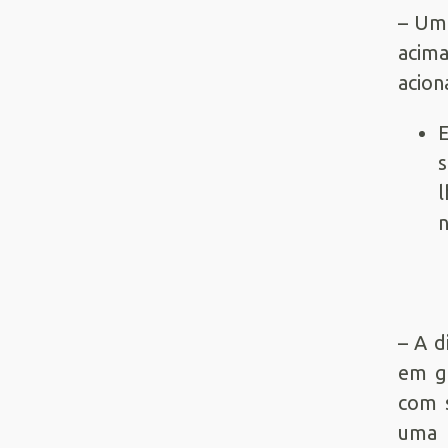
– U
acima
acion
E
s
l
n
– A d
em gr
com s
uma c