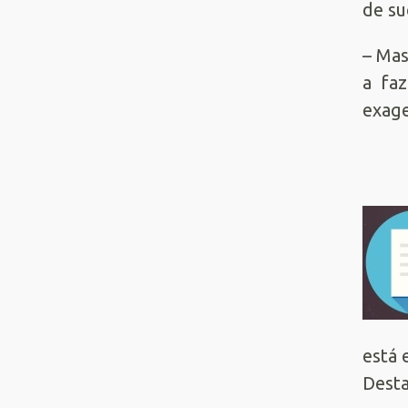
de su
– Mas
a fa
exage
está 
Desta