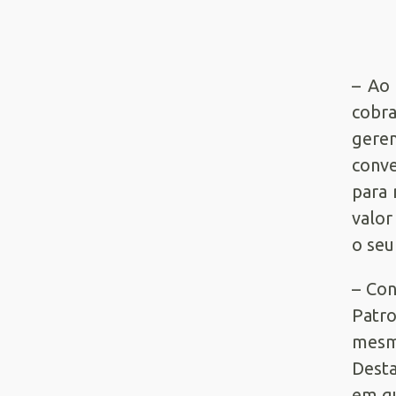
– Ao 
cobr
geren
conve
para 
valor
o seu
– Con
Patr
mesmo
Desta
em qu