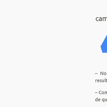
cam
– No
resul
– Com
de qu