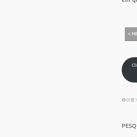
< N
Cl
PESQ