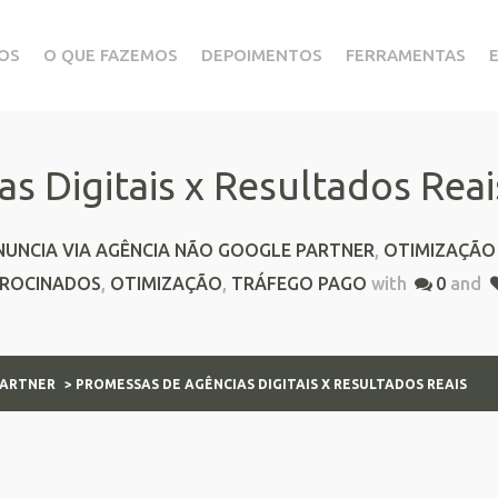
OS
O QUE FAZEMOS
DEPOIMENTOS
FERRAMENTAS
s Digitais x Resultados Reai
NUNCIA VIA AGÊNCIA NÃO GOOGLE PARTNER
,
OTIMIZAÇÃO
TROCINADOS
,
OTIMIZAÇÃO
,
TRÁFEGO PAGO
with
0
and
PARTNER
> PROMESSAS DE AGÊNCIAS DIGITAIS X RESULTADOS REAIS