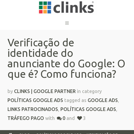
Verificação de
identidade do
anunciante do Google: O
que é? Como funciona?
by
CLINKS | GOOGLE PARTNER
in category
POLÍTICAS GOOGLE ADS
tagged as
GOOGLE ADS
,
LINKS PATROCINADOS
,
POLÍTICAS GOOGLE ADS
,
TRÁFEGO PAGO
with
0
and
3