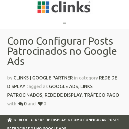
Como Configurar Posts
Patrocinados no Google
Ads
by
CLINKS | GOOGLE PARTNER
in category
REDE DE
DISPLAY
tagged as
GOOGLE ADS
,
LINKS
PATROCINADOS
,
REDE DE DISPLAY
,
TRÁFEGO PAGO
with
0
and
0
>
BLOG
>
REDE DE DISPLAY
> COMO CONFIGURAR POSTS
PATROCINADOS NO GOOGLE ADS