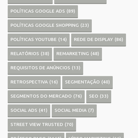
POLÍTICAS GOOGLE ADS
(89)
POLÍTICAS GOOGLE SHOPPING
(23)
POLÍTICAS YOUTUBE
(14)
REDE DE DISPLAY
(86)
RELATÓRIOS
(38)
REMARKETING
(48)
REQUISITOS DE ANÚNCIOS
(13)
RETROSPECTIVA
(16)
SEGMENTAÇÃO
(40)
SEGMENTOS DO MERCADO
(76)
SEO
(33)
SOCIAL ADS
(41)
SOCIAL MEDIA
(7)
STREET VIEW TRUSTED
(70)