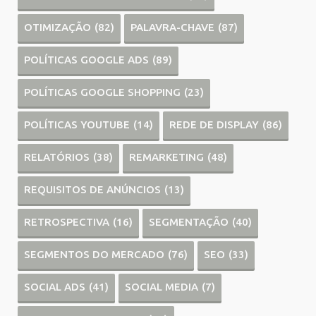
OTIMIZAÇÃO
(82)
PALAVRA-CHAVE
(87)
POLÍTICAS GOOGLE ADS
(89)
POLÍTICAS GOOGLE SHOPPING
(23)
POLÍTICAS YOUTUBE
(14)
REDE DE DISPLAY
(86)
RELATÓRIOS
(38)
REMARKETING
(48)
REQUISITOS DE ANÚNCIOS
(13)
RETROSPECTIVA
(16)
SEGMENTAÇÃO
(40)
SEGMENTOS DO MERCADO
(76)
SEO
(33)
SOCIAL ADS
(41)
SOCIAL MEDIA
(7)