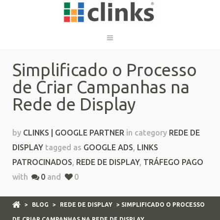
Simplificado o Processo
de Criar Campanhas na
Rede de Display
by
CLINKS | GOOGLE PARTNER
in category
REDE DE
DISPLAY
tagged as
GOOGLE ADS
,
LINKS
PATROCINADOS
,
REDE DE DISPLAY
,
TRÁFEGO PAGO
with
0
and
0
>
BLOG
>
REDE DE DISPLAY
> SIMPLIFICADO O PROCESSO
DE CRIAR CAMPANHAS NA REDE DE DISPLAY